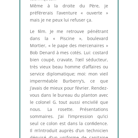
Même à la droite du Père, je
préférerais l’aventure « ouverte »
mais je ne peux lui refuser ça.
Le ﬁlm. Je me retrouve pénétrant
dans la « Piscine », boulevard
Mortier, « le pape des mercenaires »
Bob Denard à mes cotés. Lui: costard
bien coupé, cravate, l’œil séducteur,
très vieux beau homme d’affaires ou
service diplomatique; moi: mon vieil
imperméable Burberry’s, ce que
j’avais de mieux pour février. Rendez-
vous dans le bureau du planton avec
le colonel G. tout aussi encivilé que
nous. La rosette. Présentations
sommaires. J’ai l’impression qu’ici
seul ce colon est dans la conﬁdence.
Il m’introduit auprès d’un technicien
déguisé d’un uniforme de capitaine