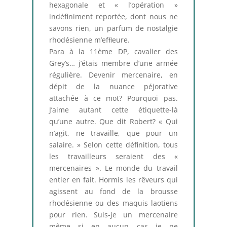
hexagonale et « l’opération »
indéfiniment reportée, dont nous ne
savons rien, un parfum de nostalgie
rhodésienne m’efﬂeure.
Para à la 11ème DP, cavalier des
Grey’s… j’étais membre d’une armée
régulière. Devenir mercenaire, en
dépit de la nuance péjorative
attachée à ce mot? Pourquoi pas.
J’aime autant cette étiquette-là
qu’une autre. Que dit Robert? « Qui
n’agit, ne travaille, que pour un
salaire. » Selon cette définition, tous
les travailleurs seraient des «
mercenaires ». Le monde du travail
entier en fait. Hormis les rêveurs qui
agissent au fond de la brousse
rhodésienne ou des maquis laotiens
pour rien. Suis-je un mercenaire
même si en aucun cas je ne