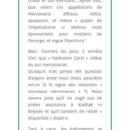
croisé et son étendard… Après tout,
que vivent ces appellations de
mercenaire, affreux, reître,
spadassin, et même « putain de
l’impérialisme »! Maîtres mots
épouvantails pour moutons de
Panurge, et vogue l’Aventure !
Bien. Ouvrons les yeux: il semble
clair que « l’opération Carel » relève
du pur mercenariat.
Quoiqu’il n’ait jamais été question
d’argent entre nous (mais peut-être
est-ce là le signe des idéalistes «
nouveaux mercenaires » ?). Nous
savons juste qu’il ne s’agit pas de
prêter assistance à Kadhaﬁ ni
Brejnev et qu’il convient de rester «
disponible » disait-il.
Tout à coup, les événements se