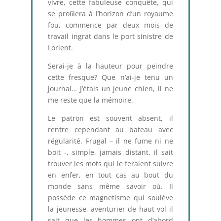
vivre, cette fabuleuse conquête, qui
se proﬁlera à l’horizon d’un royaume
fou, commence par deux mois de
travail ingrat dans le port sinistre de
Lorient.
Serai-je à la hauteur pour peindre
cette fresque? Que n’ai-je tenu un
journal… J’étais un jeune chien, il ne
me reste que la mémoire.
Le patron est souvent absent, il
rentre cependant au bateau avec
régularité. Frugal – il ne fume ni ne
boit -, simple, jamais distant, il sait
trouver les mots qui le feraient suivre
en enfer, en tout cas au bout du
monde sans même savoir où. Il
possède ce magnetisme qui soulève
la jeunesse, aventurier de haut vol il
sait que les hommes ont d’abord